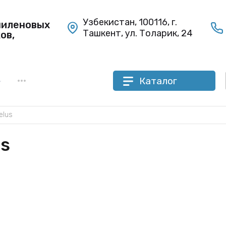
Узбекистан, 100116, г.
пиленовых
Ташкент, ул. Толарик, 24
ов,
•••
Каталог
elus
us